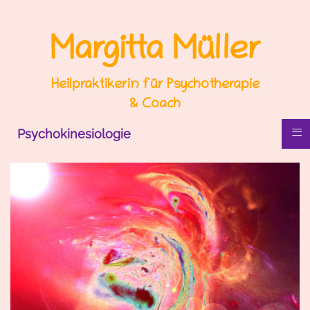
Margitta Müller
Heilpraktikerin für Psychotherapie
& Coach
≡
Psychokinesiologie